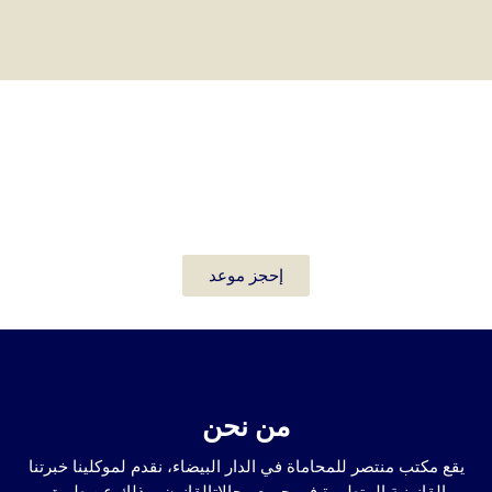
حماية حقوقك القانونية على رأس
أولوياتنا
إحجز موعد
من نحن
يقع مكتب منتصر للمحاماة في الدار البيضاء، نقدم لموكلينا خبرتنا
القانونية المتطورة في جميع مجالاتالقانون، وذلك عن طريق